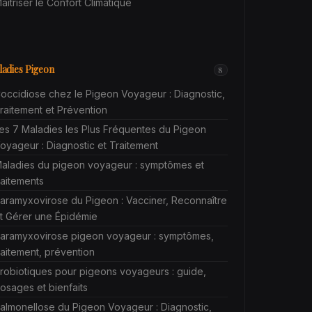
aîtriser le Confort Climatique
adies Pigeon
8
occidiose chez le Pigeon Voyageur : Diagnostic,
raitement et Prévention
es 7 Maladies les Plus Fréquentes du Pigeon
oyageur : Diagnostic et Traitement
aladies du pigeon voyageur : symptômes et
raitements
aramyxovirose du Pigeon : Vacciner, Reconnaître
t Gérer une Épidémie
aramyxovirose pigeon voyageur : symptômes,
raitement, prévention
robiotiques pour pigeons voyageurs : guide,
osages et bienfaits
almonellose du Pigeon Voyageur : Diagnostic,