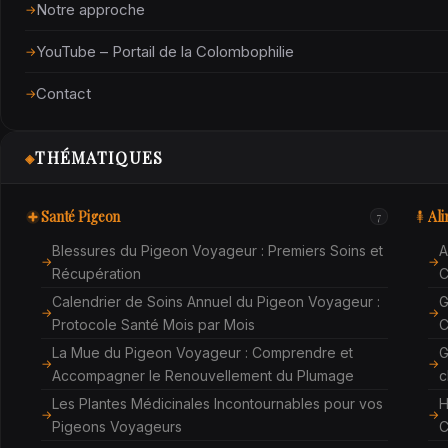
Notre approche
YouTube – Portail de la Colombophilie
Contact
THÉMATIQUES
◈
Santé Pigeon
Ali
7
Blessures du Pigeon Voyageur : Premiers Soins et
A
Récupération
C
Calendrier de Soins Annuel du Pigeon Voyageur :
G
Protocole Santé Mois par Mois
C
La Mue du Pigeon Voyageur : Comprendre et
G
Accompagner le Renouvellement du Plumage
c
Les Plantes Médicinales Incontournables pour vos
H
Pigeons Voyageurs
C