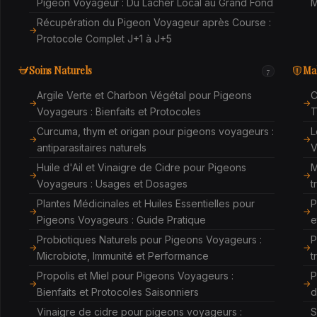
Pigeon Voyageur : Du Lâcher Local au Grand Fond
M
Récupération du Pigeon Voyageur après Course :
Protocole Complet J+1 à J+5
Soins Naturels
Mal
7
Argile Verte et Charbon Végétal pour Pigeons
C
Voyageurs : Bienfaits et Protocoles
T
Curcuma, thym et origan pour pigeons voyageurs :
L
antiparasitaires naturels
V
Huile d'Ail et Vinaigre de Cidre pour Pigeons
M
Voyageurs : Usages et Dosages
t
Plantes Médicinales et Huiles Essentielles pour
P
Pigeons Voyageurs : Guide Pratique
e
Probiotiques Naturels pour Pigeons Voyageurs :
P
Microbiote, Immunité et Performance
t
Propolis et Miel pour Pigeons Voyageurs :
P
Bienfaits et Protocoles Saisonniers
d
Vinaigre de cidre pour pigeons voyageurs :
S