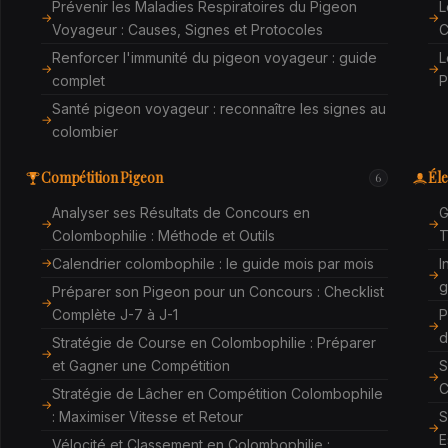
Prévenir les Maladies Respiratoires du Pigeon
L
Voyageur : Causes, Signes et Protocoles
C
Renforcer l'immunité du pigeon voyageur : guide
L
complet
P
Santé pigeon voyageur : reconnaître les signes au
colombier
Compétition Pigeon
Éle
6
Analyser ses Résultats de Concours en
G
Colombophilie : Méthode et Outils
T
Calendrier colombophile : le guide mois par mois
I
g
Préparer son Pigeon pour un Concours : Checklist
Complète J-7 à J-1
P
d
Stratégie de Course en Colombophilie : Préparer
et Gagner une Compétition
S
C
Stratégie de Lâcher en Compétition Colombophile
: Maximiser Vitesse et Retour
S
E
Vélocité et Classement en Colombophilie :