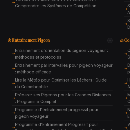
Comprendre les Systèmes de Compétition
S
A
S
D
Entraînement Pigeon
Co
7
Entraînement d'orientation du pigeon voyageur :
C
méthodes et protocoles
G
Entraînement par intervalles pour pigeon voyageur
D
: méthode efficace
p
Lire la Météo pour Optimiser les Lâchers : Guide
H
du Colombophile
A
Préparer ses Pigeons pour les Grandes Distances
M
: Programme Complet
C
Programme d'entraînement progressif pour
N
pigeon voyageur
E
Programme d'Entraînement Progressif pour
V