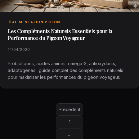
ALIMENTATION PIGEON
Les Compléments Naturels Essentiels pour la
Performance du Pigeon Voyageur
14/04/2026
Probiotiques, acides aminés, oméga-3, antioxydants,
adaptogènes : guide complet des compléments naturels
pour maximiser les performances du pigeon voyageur.
Pagination
Précédent
des
publications
1
…