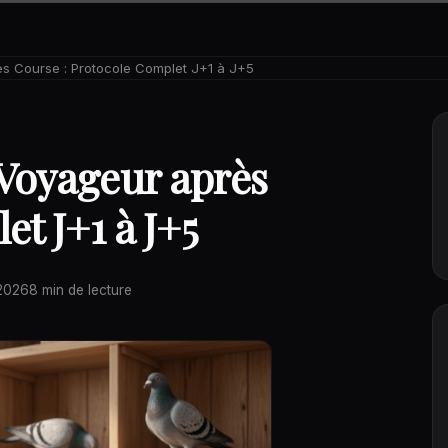
s Course : Protocole Complet J+1 à J+5
Voyageur après
et J+1 à J+5
2026
8 min de lecture