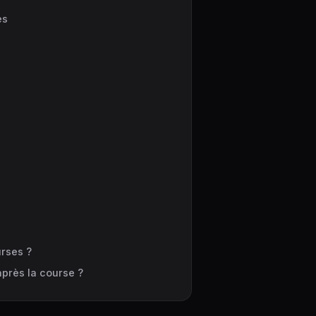
es
rses ?
après la course ?