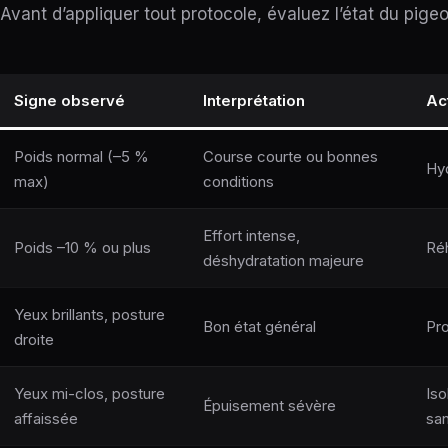
Avant d’appliquer tout protocole, évaluez l’état du pigeo
Signe observé
Interprétation
Act
Poids normal (–5 %
Course courte ou bonnes
Hyd
max)
conditions
Effort intense,
Poids –10 % ou plus
Réh
déshydratation majeure
Yeux brillants, posture
Bon état général
Pro
droite
Yeux mi-clos, posture
Iso
Épuisement sévère
affaissée
san