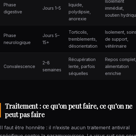
Isolement
Phase
liquide,
Jours 1–5
immédiat,
digestive
polydipsie,
soutien hydriq
anorexie
Torticolis,
Isolement, soin
Phase
Jours 5–
tremblements,
de support,
neurologique
15+
désorientation
vétérinaire
Récupération
Repos complet
2–8
Convalescence
lente, parfois
alimentation
semaines
séquelles
enrichie
Traitement : ce qu’on peut faire, ce qu’on ne
peut pas faire
Il faut être honnête : il n’existe aucun traitement antiviral
spécifique contre la paramyxovirose. Le virus suit son cour