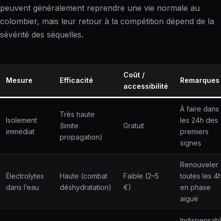
peuvent généralement reprendre une vie normale au
colombier, mais leur retour à la compétition dépend de la
sévérité des séquelles.
Coût /
Mesure
Efficacité
Remarques
accessibilité
À faire dans
Très haute
Isolement
les 24h des
(limite
Gratuit
immédiat
premiers
propagation)
signes
Renouveler
Électrolytes
Haute (combat
Faible (2–5
toutes les 4
dans l’eau
déshydratation)
€)
en phase
aiguë
Indispensab