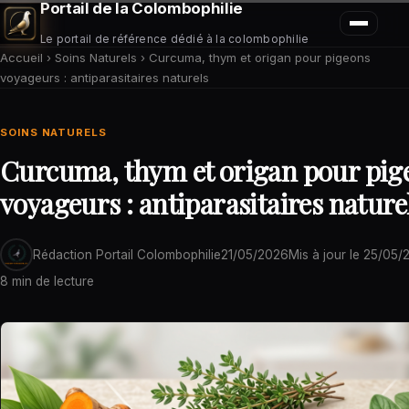
Portail de la Colombophilie
Le portail de référence dédié à la colombophilie
Accueil
›
Soins Naturels
›
Curcuma, thym et origan pour pigeons
voyageurs : antiparasitaires naturels
SOINS NATURELS
Curcuma, thym et origan pour pig
voyageurs : antiparasitaires nature
Rédaction Portail Colombophilie
21/05/2026
Mis à jour le
25/05/
8 min de lecture