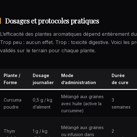
Dosages et protocoles pratiques
L’efficacité des plantes aromatiques dépend entièrement d
Trop peu : aucun effet. Trop : toxicité digestive. Voici les p
validés sur le terrain pour chaque plante.
Plante /
Dosage
Mode
Durée
Forme
journalier
d’administration
de cure
Mélangé aux graines
Curcuma
0,5 g / kg
3
avec huile (active la
poudre
d’aliment
semaines
curcumine)
Mélangé aux graines
Thym
1 g / kg
2
ou infusion dans