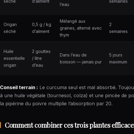
séché
d’aliment
semaines
l’eau
Mélangé aux
Origan
0,5 g / kg
2
graines, alterné avec
séché
d’aliment
semaines
thym
Huile
2 gouttes
Dans l’eau de
5 jours
essentielle
/ litre
boisson — jamais pur
maximum
origan
d’eau
Conseil terrain :
Le curcuma seul est mal absorbé. Toujour
à une huile végétale (tournesol, colza) et une pincée de p
la pipérine du poivre multiplie l’absorption par 20.
Comment combiner ces trois plantes efficac