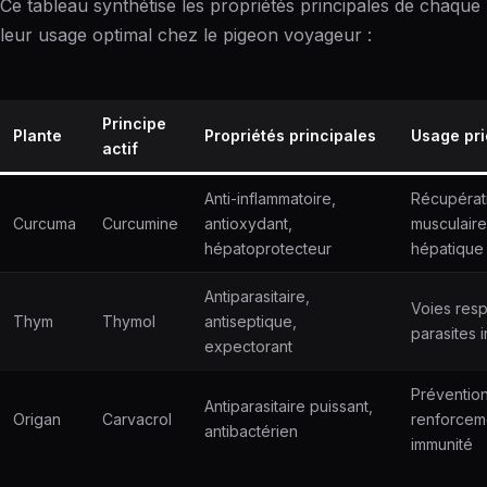
Ce tableau synthétise les propriétés principales de chaque 
leur usage optimal chez le pigeon voyageur :
Principe
Plante
Propriétés principales
Usage pri
actif
Anti-inflammatoire,
Récupérat
Curcuma
Curcumine
antioxydant,
musculaire
hépatoprotecteur
hépatique
Antiparasitaire,
Voies resp
Thym
Thymol
antiseptique,
parasites 
expectorant
Prévention
Antiparasitaire puissant,
Origan
Carvacrol
renforcem
antibactérien
immunité